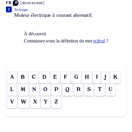
FR
[altɛʀnɔmɔtœʀ]
1
Technique.
Moteur électrique à courant alternatif.
À découvrir
Connaissez-vous la définition du mot
scléral
?
A
B
C
D
E
F
G
H
I
J
K
L
M
N
O
P
Q
R
S
T
U
V
W
X
Y
Z