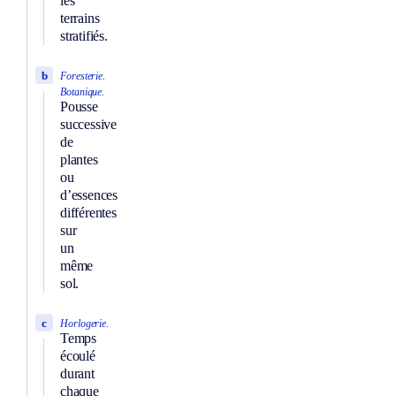
les
terrains
stratifiés.
b
Foresterie.
Botanique.
Pousse
successive
de
plantes
ou
d’essences
différentes
sur
un
même
sol.
c
Horlogerie.
Temps
écoulé
durant
chaque