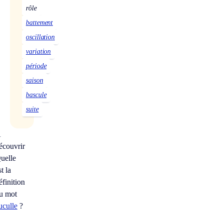
rôle
battement
oscillation
variation
période
saison
bascule
suite
À
écouvrir
uelle
st la
éfinition
u mot
uculle
?