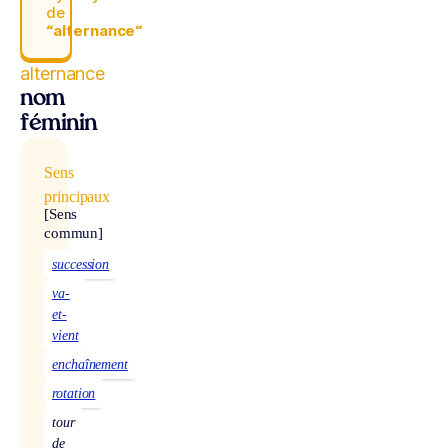
de
“alternance“
alternance
nom
féminin
Sens
principaux
[Sens
commun]
succession
va-
et-
vient
enchaînement
rotation
tour
de