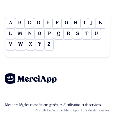
A
B
C
D
E
F
G
H
I
J
K
L
M
N
O
P
Q
R
S
T
U
V
W
X
Y
Z
Mentions légales et conditions générales d’utilisation et de services
© 2026 LeDico par MerciApp. Tous droits réservés.