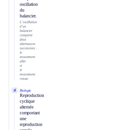
oscillation
du
balancier.
L’oscillation
d’un
balancier
comporte
deux
alternances
successives :
le
mouvement
aller
et
le
mouvement
retour.
d
Biologie.
Reproduction
cyclique
alternée
comportant
une
reproduction