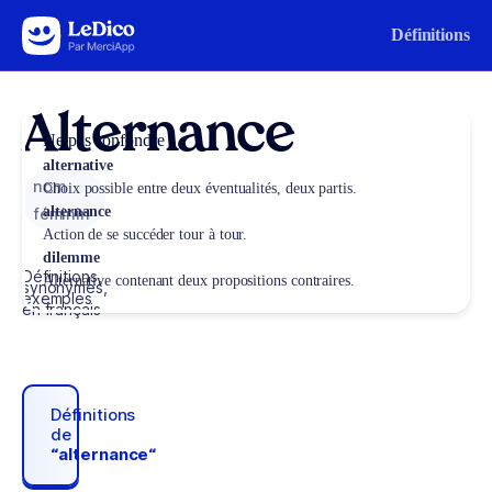
Aller au contenu
Définitions
Alternance
Ne pas confondre
alternative
nom
Choix possible entre deux éventualités, deux partis.
alternance
féminin
Action de se succéder tour à tour.
dilemme
Définitions,
Alternative contenant deux propositions contraires.
synonymes,
exemples
en français
Définitions
de
“alternance“