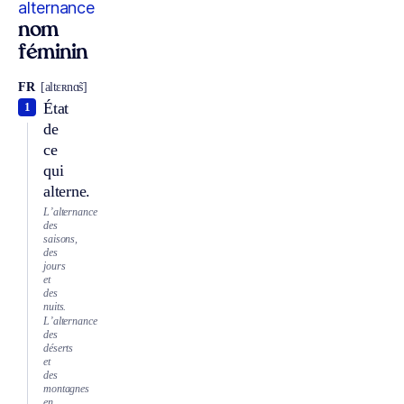
alternance
nom
féminin
FR
[altɛʀnɑ̃s]
État
1
de
ce
qui
alterne.
L’alternance
des
saisons,
des
jours
et
des
nuits.
L’alternance
des
déserts
et
des
montagnes
en