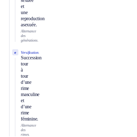
sexuée
et
une
reproduction
asexuée.
Alternance
des
générations.
e
Versification.
Succession
tour
à
tour
d’une
rime
masculine
et
d’une
rime
féminine.
Alternance
des
rimes.