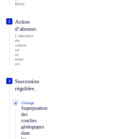
Bolivie.
Action
2
d’alterner.
L’alternance
des
cultures
sur
un
même
sol.
Succession
3
régulière.
a
Géologie.
Superposition
des
couches
géologiques
dans