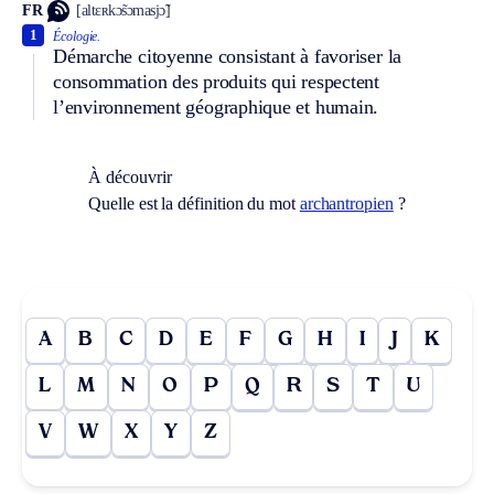
FR
[altɛʀkɔ̃sɔmasjɔ̃]
1
Écologie.
Démarche citoyenne consistant à favoriser la
consommation des produits qui respectent
l’environnement géographique et humain.
À découvrir
Quelle est la définition du mot
archantropien
?
A
B
C
D
E
F
G
H
I
J
K
L
M
N
O
P
Q
R
S
T
U
V
W
X
Y
Z