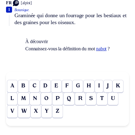
FR
[alpist]
1
Botanique.
Graminée qui donne un fourrage pour les bestiaux et
des graines pour les oiseaux.
À découvrir
Connaissez-vous la définition du mot
nabot
?
A
B
C
D
E
F
G
H
I
J
K
L
M
N
O
P
Q
R
S
T
U
V
W
X
Y
Z