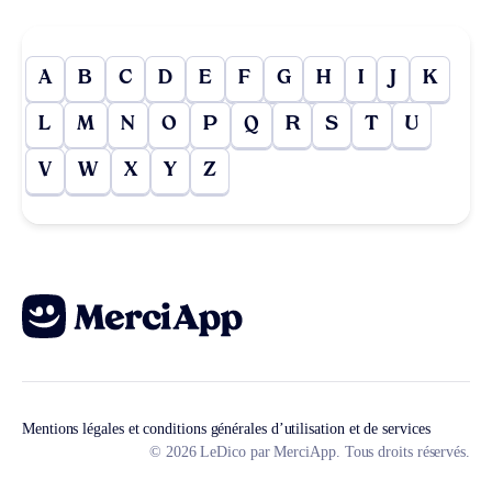
A
B
C
D
E
F
G
H
I
J
K
L
M
N
O
P
Q
R
S
T
U
V
W
X
Y
Z
Mentions légales et conditions générales d’utilisation et de services
© 2026 LeDico par MerciApp. Tous droits réservés.