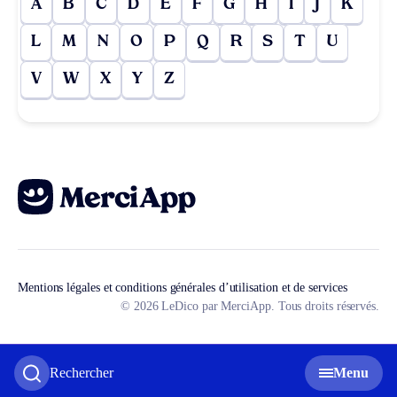
A
B
C
D
E
F
G
H
I
J
K
L
M
N
O
P
Q
R
S
T
U
V
W
X
Y
Z
Mentions légales et conditions générales d’utilisation et de services
© 2026 LeDico par MerciApp. Tous droits réservés.
Rechercher
Menu