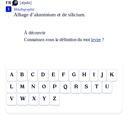
FR
[alpaks]
1
Métallographie.
Alliage d’aluminium et de silicium.
À découvrir
Connaissez-vous la définition du mot
levier
?
A
B
C
D
E
F
G
H
I
J
K
L
M
N
O
P
Q
R
S
T
U
V
W
X
Y
Z