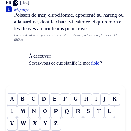
FR
[aloz]
1
Ichtyologie.
Poisson de mer, clupéiforme, apparenté au hareng ou
à la sardine, dont la chair est estimée et qui remonte
les fleuves au printemps pour frayer.
La grande alose se pêche en France dans l’Adour, la Garonne, la Loire et le
Rhône.
À découvrir
Savez-vous ce que signifie le mot
fiole
?
A
B
C
D
E
F
G
H
I
J
K
L
M
N
O
P
Q
R
S
T
U
V
W
X
Y
Z