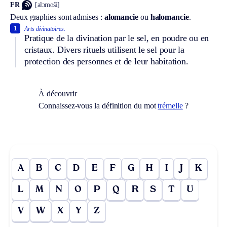
FR
[alɔmɑ̃si]
Deux graphies sont admises :
alomancie
ou
halomancie
.
1
Arts divinatoires.
Pratique de la divination par le sel, en poudre ou en
cristaux. Divers rituels utilisent le sel pour la
protection des personnes et de leur habitation.
À découvrir
Connaissez-vous la définition du mot
trémelle
?
A
B
C
D
E
F
G
H
I
J
K
L
M
N
O
P
Q
R
S
T
U
V
W
X
Y
Z