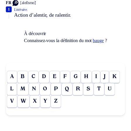
FR
[alɑ̃tismɑ̃]
1
Littéraire.
Action d’alentir, de ralentir.
À découvrir
Connaissez-vous la définition du mot
bauge
?
A
B
C
D
E
F
G
H
I
J
K
L
M
N
O
P
Q
R
S
T
U
V
W
X
Y
Z