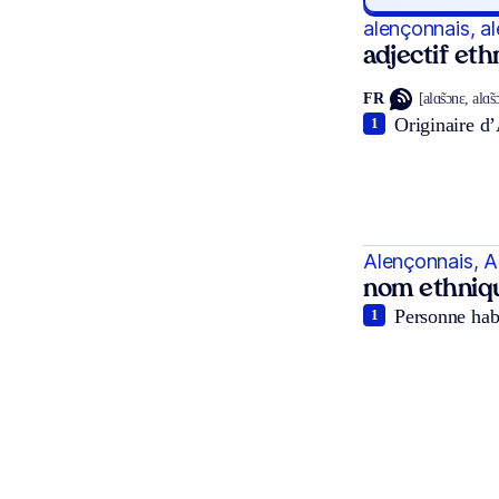
alençonnais, a
adjectif et
FR
[alɑ̃sɔnɛ, alɑ̃
Originaire d’
1
Alençonnais, A
nom ethniq
Personne habi
1