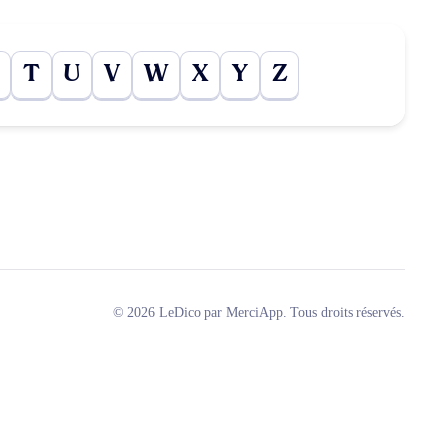
T
U
V
W
X
Y
Z
© 2026 LeDico par MerciApp. Tous droits réservés.