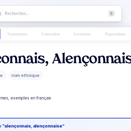
mmencez à chercher un mot dans le dictionnaire :
S
esults found.
Synonymes
Contraires
Locutions
Expressions
onnais, Alençonnai
ue
nom ethnique
ymes, exemples en français
de
“alençonnais, alençonnaise“