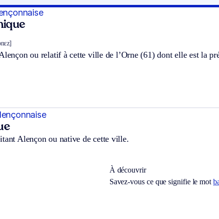
lençonnaise
hnique
sɔnɛz]
Alençon ou relatif à cette ville de l’Orne (61) dont elle est la pr
lençonnaise
ue
tant Alençon ou native de cette ville.
À découvrir
Savez-vous ce que signifie le mot
b