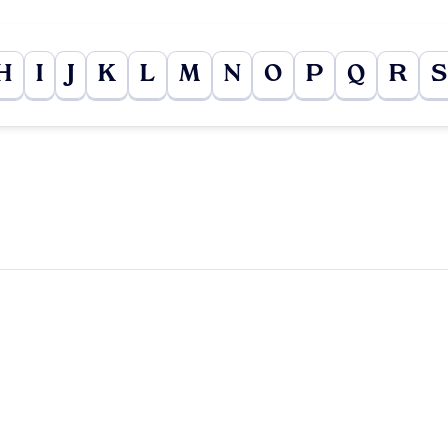
H
I
J
K
L
M
N
O
P
Q
R
S