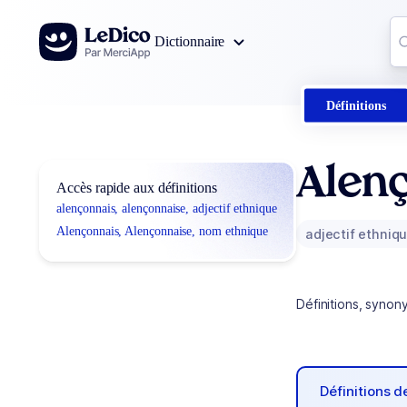
Aller au contenu
Co
Dictionnaire
0
r
Définitions
Alenç
Accès rapide aux définitions
alençonnais, alençonnaise, adjectif ethnique
Alençonnais, Alençonnaise, nom ethnique
adjectif ethniq
Définitions, synon
Définitions 