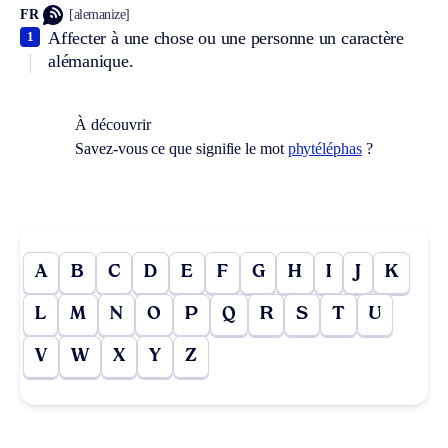
FR
[alemanize]
Affecter à une chose ou une personne un caractère
1
alémanique.
À découvrir
Savez-vous ce que signifie le mot
phytéléphas
?
A
B
C
D
E
F
G
H
I
J
K
L
M
N
O
P
Q
R
S
T
U
V
W
X
Y
Z