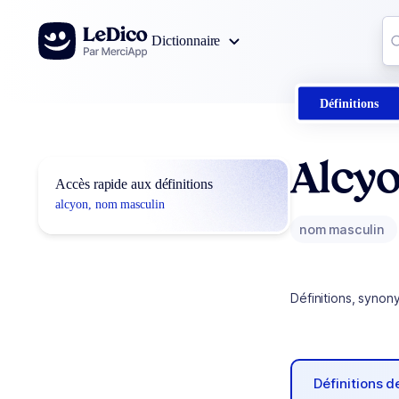
Aller au contenu
Co
Dictionnaire
0
r
Définitions
Alcy
Accès rapide aux définitions
alcyon, nom masculin
nom masculin
Définitions, synon
Définitions 