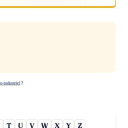
o-industriel
?
T
U
V
W
X
Y
Z