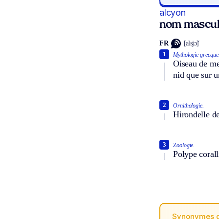
alcyon
nom mascul
FR
[alsjɔ̃]
1
Mythologie grecque
Oiseau de me
nid que sur 
2
Ornithologie.
Hirondelle de
3
Zoologie.
Polype corall
Synonymes 