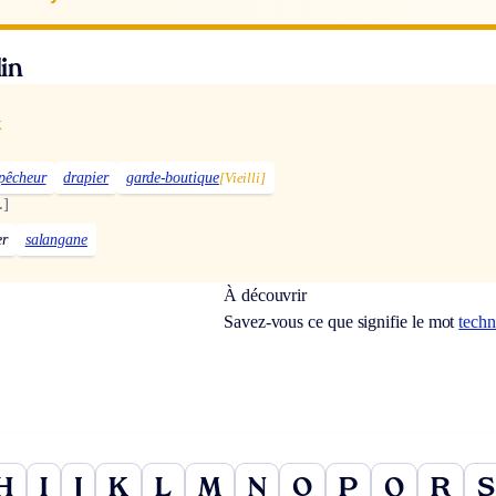
in
x
]
pêcheur
drapier
garde-boutique
[Vieilli]
.]
er
salangane
À découvrir
Savez-vous ce que signifie le mot
techn
H
I
J
K
L
M
N
O
P
Q
R
S