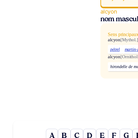
alcyon
nom mascul
Sens principau
alcyon
[Mythol.
pétrel
martin-
alcyon
[Ornithol
hirondelle de m
A
B
C
D
E
F
G