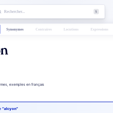
mmencez à chercher un mot dans le dictionnaire :
S
esults found.
Synonymes
Contraires
Locutions
Expressions
on
ymes, exemples en français
de
“alcyon“