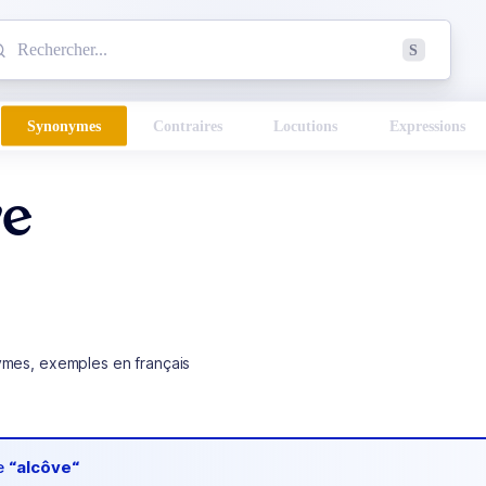
mmencez à chercher un mot dans le dictionnaire :
S
esults found.
Synonymes
Contraires
Locutions
Expressions
ve
ymes, exemples en français
de
“alcôve“