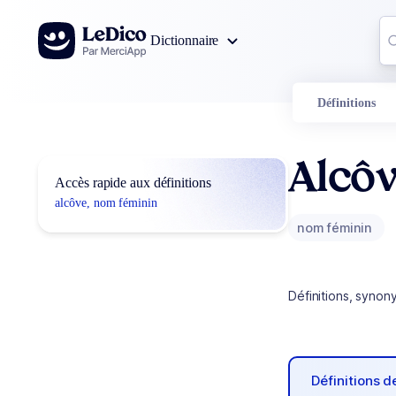
Aller au contenu
Co
Dictionnaire
0
r
Définitions
Alcô
Accès rapide aux définitions
alcôve, nom féminin
nom féminin
Définitions, synon
Définitions 