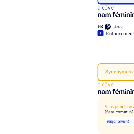
alcôve
nom fémini
FR
[alkov]
Enfoncement 
1
Synonymes 
alcôve
nom fémini
Sens principau
[Sens commun]
renfoncement