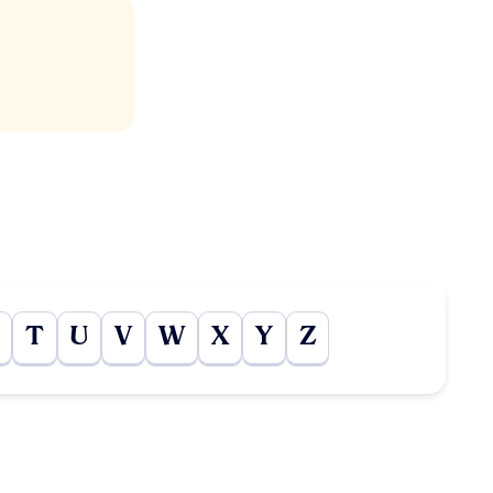
T
U
V
W
X
Y
Z