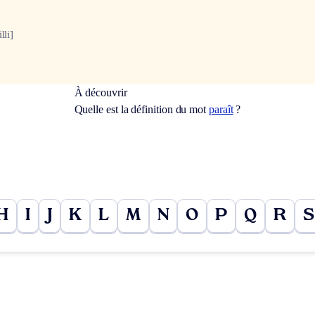
lli]
À découvrir
Quelle est la définition du mot
paraît
?
H
I
J
K
L
M
N
O
P
Q
R
S