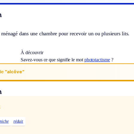
n
ménagé dans une chambre pour recevoir un ou plusieurs lits.
À découvrir
Savez-vous ce que signifie le mot
phototactisme
?
de
“alcôve“
n
x
niche
réduit