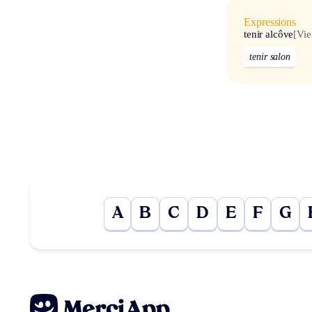
Expressions
tenir alcôve
[Viei
tenir salon
A
B
C
D
E
F
G