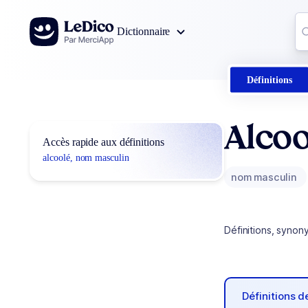
Aller au contenu
Co
Dictionnaire
0
r
Définitions
Alcoo
Accès rapide aux définitions
alcoolé, nom masculin
nom masculin
Définitions, synon
Définitions 