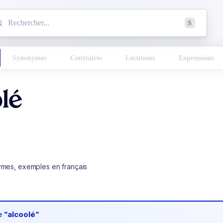
mmencez à chercher un mot dans le dictionnaire :
S
esults found.
Synonymes
Contraires
Locutions
Expressions
lé
ymes, exemples en français
de
“alcoolé“