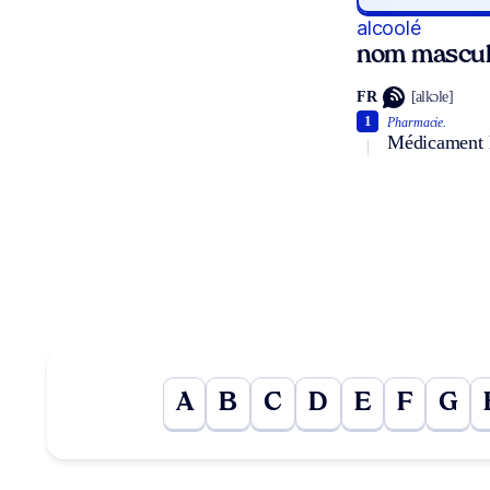
alcoolé
nom mascul
FR
[alkɔle]
1
Pharmacie.
Médicament l
A
B
C
D
E
F
G