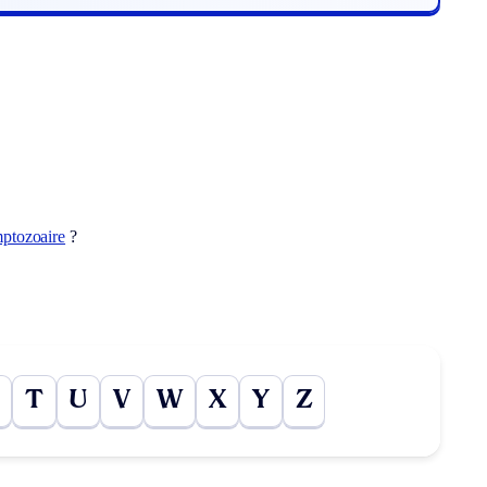
ptozoaire
?
T
U
V
W
X
Y
Z