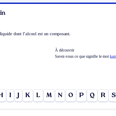
in
iquide dont l’alcool est un composant.
À découvrir
Savez-vous ce que signifie le mot
kam
H
I
J
K
L
M
N
O
P
Q
R
S