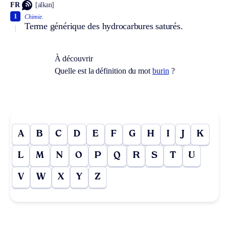
FR
[alkan]
1
Chimie.
Terme générique des hydrocarbures saturés.
À découvrir
Quelle est la définition du mot
burin
?
A
B
C
D
E
F
G
H
I
J
K
L
M
N
O
P
Q
R
S
T
U
V
W
X
Y
Z