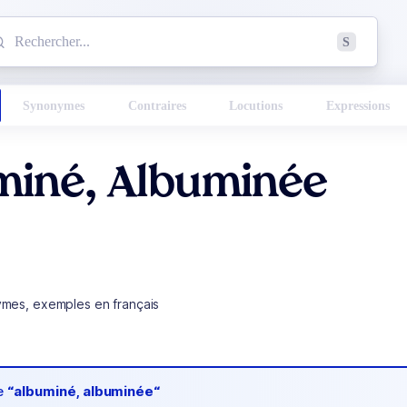
mmencez à chercher un mot dans le dictionnaire :
S
esults found.
Synonymes
Contraires
Locutions
Expressions
miné, Albuminée
ymes, exemples en français
de
“albuminé, albuminée“