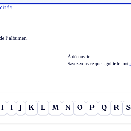
minée
 de l’albumen.
À découvrir
Savez-vous ce que signifie le mot
H
I
J
K
L
M
N
O
P
Q
R
S