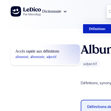
Aller au contenu
Co
Dictionnaire
0
r
Définitions
Albu
Accès rapide aux définitions
albuminé, albuminée, adjectif
adjectif
Définitions, synon
Définitions 