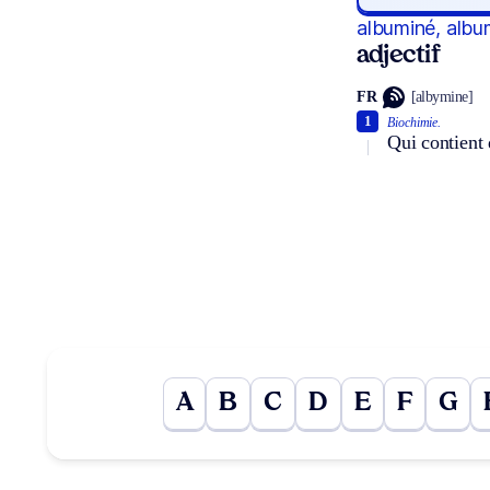
albuminé, albu
adjectif
FR
[albymine]
1
Biochimie.
Qui contient
A
B
C
D
E
F
G