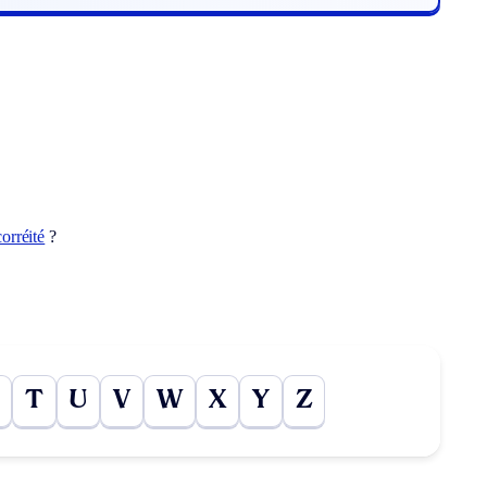
corréité
?
T
U
V
W
X
Y
Z