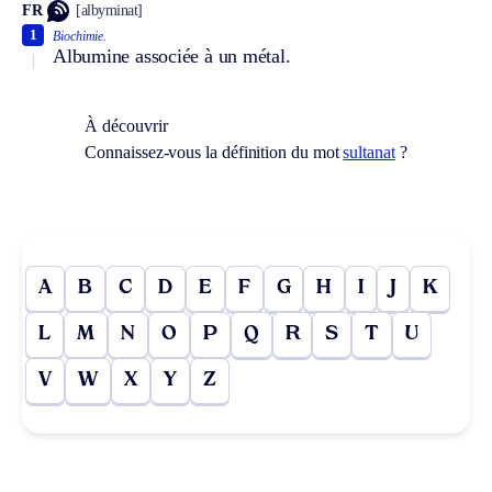
FR
[albyminat]
1
Biochimie.
Albumine associée à un métal.
À découvrir
Connaissez-vous la définition du mot
sultanat
?
A
B
C
D
E
F
G
H
I
J
K
L
M
N
O
P
Q
R
S
T
U
V
W
X
Y
Z