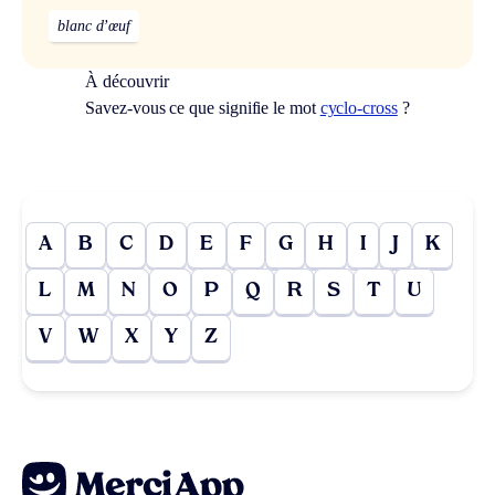
blanc d’œuf
À découvrir
Savez-vous ce que signifie le mot
cyclo-cross
?
A
B
C
D
E
F
G
H
I
J
K
L
M
N
O
P
Q
R
S
T
U
V
W
X
Y
Z