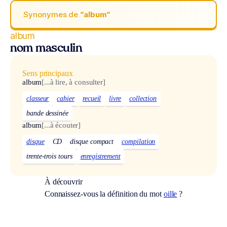
Synonymes de
“album“
album
nom masculin
Sens principaux
album
[...à lire, à consulter]
classeur
cahier
recueil
livre
collection
bande dessinée
album
[...à écouter]
disque
CD
disque compact
compilation
trente-trois tours
enregistrement
À découvrir
Connaissez-vous la définition du mot
oille
?