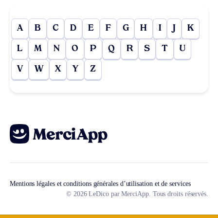
A
B
C
D
E
F
G
H
I
J
K
L
M
N
O
P
Q
R
S
T
U
V
W
X
Y
Z
Mentions légales et conditions générales d’utilisation et de services
© 2026 LeDico par MerciApp. Tous droits réservés.