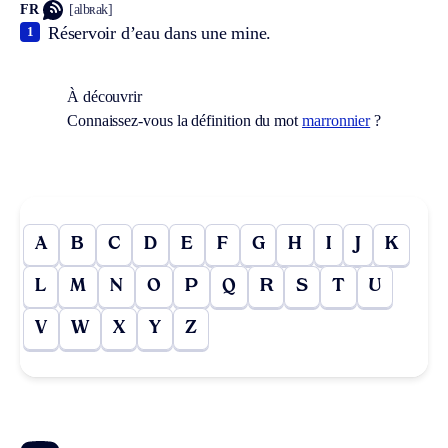
FR
[albʀak]
Réservoir d’eau dans une mine.
1
À découvrir
Connaissez-vous la définition du mot
marronnier
?
A
B
C
D
E
F
G
H
I
J
K
L
M
N
O
P
Q
R
S
T
U
V
W
X
Y
Z