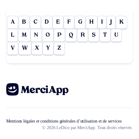
A
B
C
D
E
F
G
H
I
J
K
L
M
N
O
P
Q
R
S
T
U
V
W
X
Y
Z
Mentions légales et conditions générales d’utilisation et de services
© 2026 LeDico par MerciApp. Tous droits réservés.