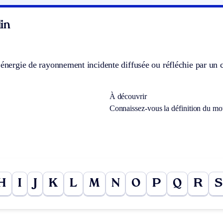
in
’énergie de rayonnement incidente diffusée ou réfléchie par un 
À découvrir
Connaissez-vous la définition du m
H
I
J
K
L
M
N
O
P
Q
R
S