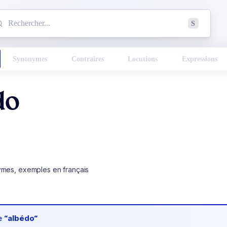
mmencez à chercher un mot dans le dictionnaire :
S
esults found.
Synonymes
Contraires
Locutions
Expressions
do
ymes, exemples en français
de
“albédo“