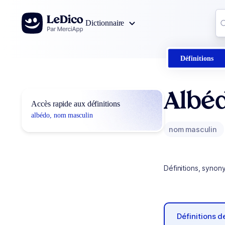
Aller au contenu
Co
Dictionnaire
0
r
Définitions
Albé
Accès rapide aux définitions
albédo, nom masculin
nom masculin
Définitions, synon
Définitions 