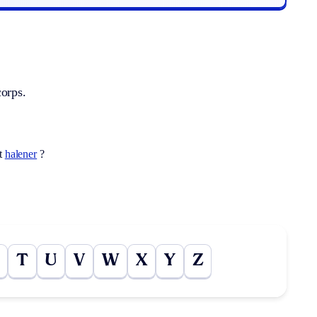
corps.
ot
halener
?
T
U
V
W
X
Y
Z