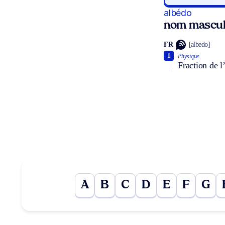
albédo
nom mascul
FR
[albedo]
1
Physique.
Fraction de l
A
B
C
D
E
F
G