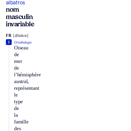
albatros
nom
masculin
invariable
FR
[albatʀos]
1
Ornithologie.
Oiseau
de
mer
de
l’hémisphère
austral,
représentant
le
type
de
la
famille
des