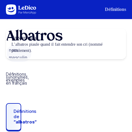
Aller au contenu
Définitions
Albatros
En savoir plus
L’albatros piaule quand il fait entendre son cri (nommé
nom
piaulement).
masculin
Définitions,
synonymes,
exemples
en français
Définitions
de
“albatros“