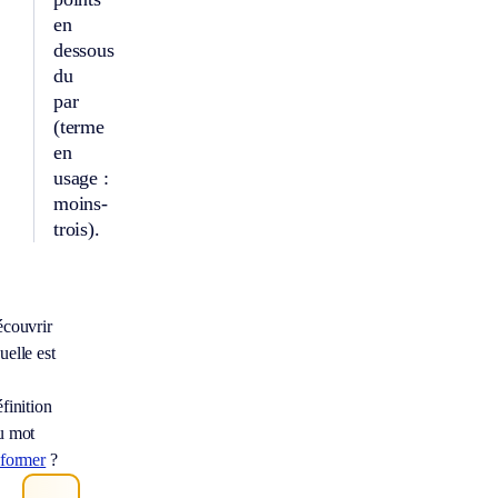
en
dessous
du
par
(terme
en
usage :
moins-
trois).
écouvrir
uelle est
finition
u mot
nformer
?