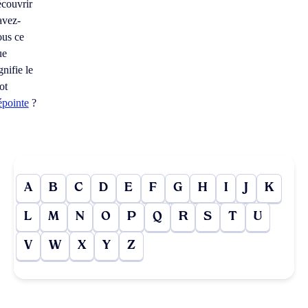
écouvrir
avez-
ous ce
ue
gnifie le
ot
épointe
?
A
B
C
D
E
F
G
H
I
J
K
L
M
N
O
P
Q
R
S
T
U
V
W
X
Y
Z