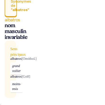
Synonymes
de
“albatros“
albatros
nom
masculin
invariable
Sens
principaux
albatros
[Ornithol.]
grand
voilier
albatros
[Golf]
moins-
trois