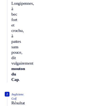
Longipennes,
à
bec
fort
et
crochu,
à
pattes
sans
pouce,
dit
vulgairement
mouton
du
Cap
.
2
Anglicisme.
Golf.
Résultat