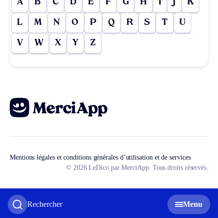
A
B
C
D
E
F
G
H
I
J
K
L
M
N
O
P
Q
R
S
T
U
V
W
X
Y
Z
Mentions légales et conditions générales d’utilisation et de services
© 2026 LeDico par MerciApp. Tous droits réservés.
Rechercher
Menu