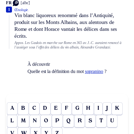
FR
[albɛ̃]
1
Œnologie.
Vin blanc liquoreux renommé dans l’Antiquité,
produit sur les Monts Albains, aux alentours de
Rome et dont Horace vantait les délices dans ses
écrits.
Appos.
Les Gaulois en marche sur Rome en 365 av. J.-C. auraient renoncé à
l’assiéger sous l’effet des délices du vin albain, Alexandre Grandazzi.
À découvrir
Quelle est la définition du mot
sopranino
?
A
B
C
D
E
F
G
H
I
J
K
L
M
N
O
P
Q
R
S
T
U
V
W
X
Y
Z