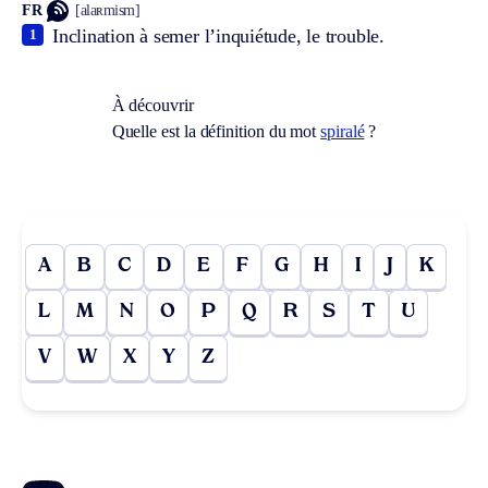
FR
[alaʀmism]
Inclination à semer l’inquiétude, le trouble.
1
À découvrir
Quelle est la définition du mot
spiralé
?
A
B
C
D
E
F
G
H
I
J
K
L
M
N
O
P
Q
R
S
T
U
V
W
X
Y
Z