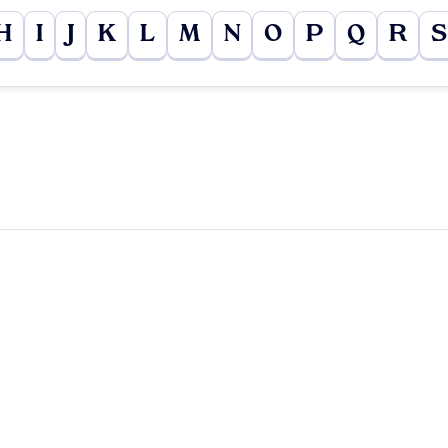
H
I
J
K
L
M
N
O
P
Q
R
S