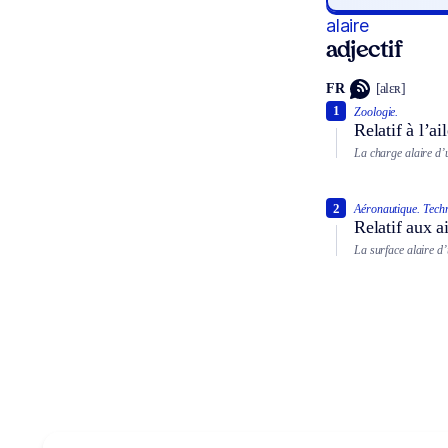
alaire
adjectif
FR
[alɛʀ]
1
Zoologie.
Relatif à l’ai
La charge alaire d’
2
Aéronautique.
Tech
Relatif aux a
La surface alaire d’