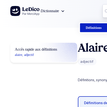
Aller au contenu
Co
Dictionnaire
0
r
Définitions
Alair
Accès rapide aux définitions
alaire, adjectif
adjectif
Définitions, synon
Définitions 