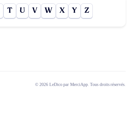
T
U
V
W
X
Y
Z
© 2026 LeDico par MerciApp. Tous droits réservés.