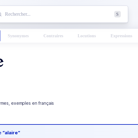
mmencez à chercher un mot dans le dictionnaire :
S
esults found.
Synonymes
Contraires
Locutions
Expressions
e
ymes, exemples en français
de
“alaire“