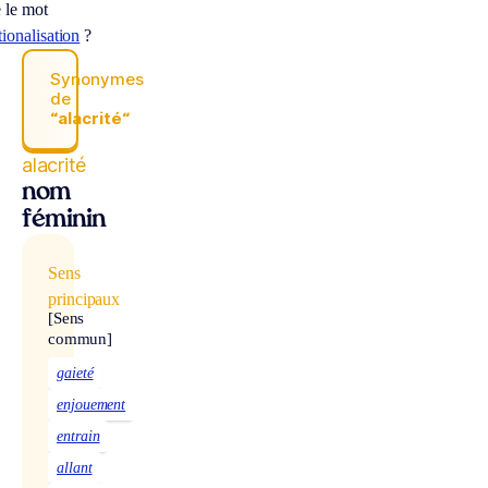
e le mot
tionalisation
?
Synonymes
de
“alacrité“
alacrité
nom
féminin
Sens
principaux
[Sens
commun]
gaieté
enjouement
entrain
allant