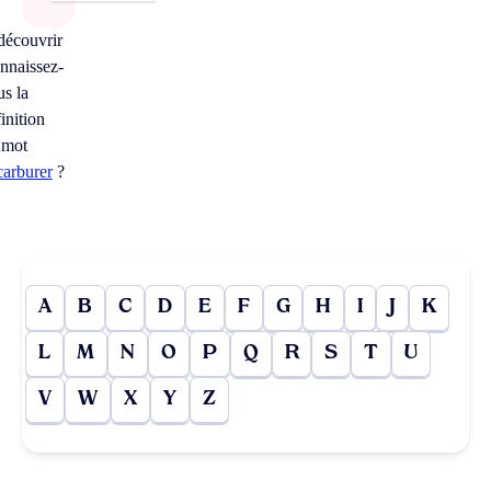
découvrir
nnaissez-
us la
inition
 mot
carburer
?
A
B
C
D
E
F
G
H
I
J
K
L
M
N
O
P
Q
R
S
T
U
V
W
X
Y
Z