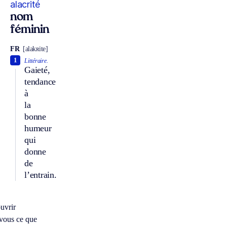
alacrité
nom
féminin
FR
[alakʀite]
1
Littéraire.
Gaieté,
tendance
à
la
bonne
humeur
qui
donne
de
l’entrain.
uvrir
vous ce que