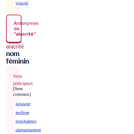
vivacité
Antonymes
de
“alacrité“
alacrité
nom
féminin
Sens
principaux
[Sens
commun]
langueur
mollesse
nonchalance
alanguissement