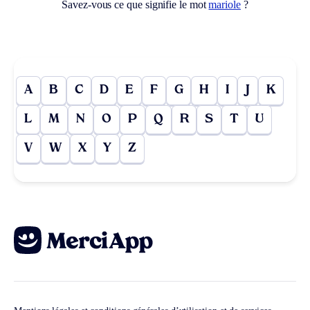
Savez-vous ce que signifie le mot
mariole
?
A
B
C
D
E
F
G
H
I
J
K
L
M
N
O
P
Q
R
S
T
U
V
W
X
Y
Z