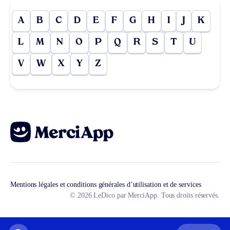
A
B
C
D
E
F
G
H
I
J
K
L
M
N
O
P
Q
R
S
T
U
V
W
X
Y
Z
Mentions légales et conditions générales d’utilisation et de services
© 2026 LeDico par MerciApp. Tous droits réservés.