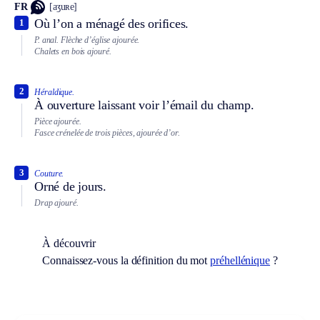
FR
[aʒuʀe]
Où l’on a ménagé des orifices.
1
P. anal.
Flèche d’église ajourée.
Chalets en bois ajouré.
2
Héraldique.
À ouverture laissant voir l’émail du champ.
Pièce ajourée.
Fasce crénelée de trois pièces, ajourée d’or.
3
Couture.
Orné de jours.
Drap ajouré.
À découvrir
Connaissez-vous la définition du mot
préhellénique
?