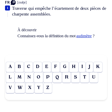
FR
[ɛsəlje]
Traverse qui empêche l’écartement de deux pièces de
1
charpente assemblées.
À découvrir
Connaissez-vous la définition du mot
audimètre
?
A
B
C
D
E
F
G
H
I
J
K
L
M
N
O
P
Q
R
S
T
U
V
W
X
Y
Z