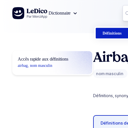
Aller au contenu
Co
Dictionnaire
0
r
Définitions
Airb
Accès rapide aux définitions
airbag, nom masculin
nom masculin
Définitions, synon
Définitions 