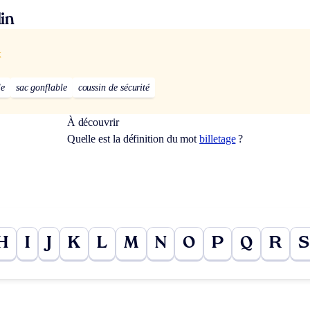
in
x
le
sac gonflable
coussin de sécurité
À découvrir
Quelle est la définition du mot
billetage
?
H
I
J
K
L
M
N
O
P
Q
R
S