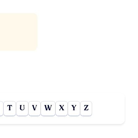
T
U
V
W
X
Y
Z