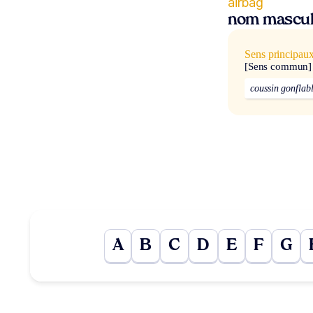
airbag
nom mascul
Sens principau
[Sens commun]
coussin gonflab
A
B
C
D
E
F
G