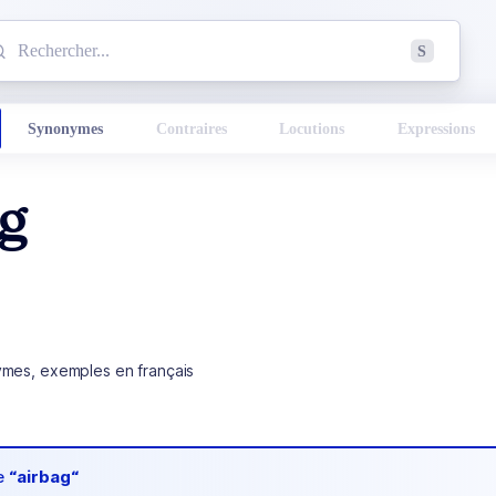
mmencez à chercher un mot dans le dictionnaire :
S
esults found.
Synonymes
Contraires
Locutions
Expressions
ag
ymes, exemples en français
de
“airbag“