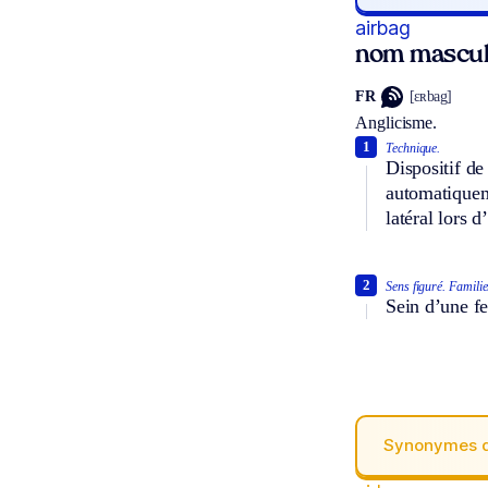
airbag
nom mascul
FR
[ɛʀbag]
Anglicisme.
1
Technique.
Dispositif de
automatiqueme
latéral lors d
2
Sens figuré.
Familie
Sein d’une fe
Synonymes 