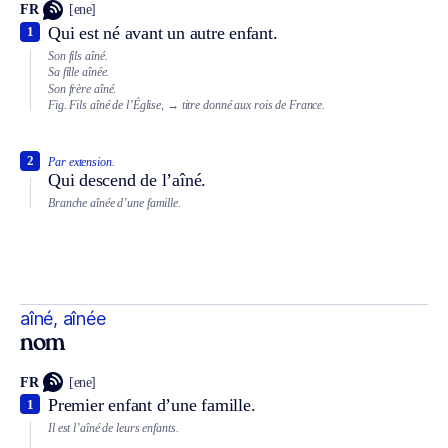
FR
[ene]
Qui est né avant un autre enfant.
1
Son fils aîné.
Sa fille aînée.
Son frère aîné.
Fig.
Fils aîné de l’Église,
→ titre donné aux rois de France.
2
Par extension.
Qui descend de l’aîné.
Branche aînée d’une famille.
aîné, aînée
nom
FR
[ene]
Premier enfant d’une famille.
1
Il est l’aîné de leurs enfants.