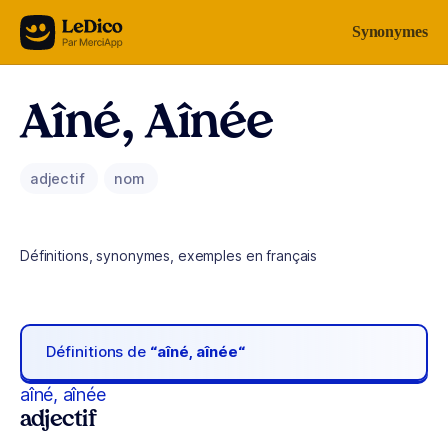
Aller au contenu
Synonymes
Aîné, Aînée
adjectif
nom
Définitions, synonymes, exemples en français
Définitions de
“aîné, aînée“
aîné, aînée
adjectif