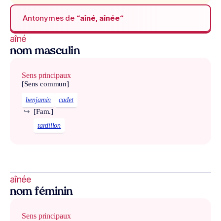
Antonymes de
“aîné, aînée“
aîné
nom masculin
Sens principaux
[Sens commun]
benjamin
cadet
↪
[Fam.]
tardillon
aînée
nom féminin
Sens principaux