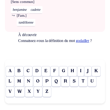
[Sens commun]
benjamine
cadette
↪
[Fam.]
tardillonne
À découvrir
Connaissez-vous la définition du mot
godailler
?
A
B
C
D
E
F
G
H
I
J
K
L
M
N
O
P
Q
R
S
T
U
V
W
X
Y
Z