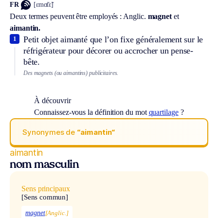
FR
[ɛmɑ̃tɛ̃]
Deux termes peuvent être employés :
Anglic.
magnet
et
aimantin.
Petit objet aimanté que l’on fixe généralement sur le
1
réfrigérateur pour décorer ou accrocher un pense-
bête.
Des magnets (ou aimantins) publicitaires.
À découvrir
Connaissez-vous la définition du mot
quartilage
?
Synonymes de
“aimantin“
aimantin
nom masculin
Sens principaux
[Sens commun]
magnet
[Anglic.]