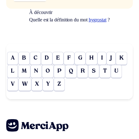
À découvrir
Quelle est la définition du mot
hygrostat
?
A
B
C
D
E
F
G
H
I
J
K
L
M
N
O
P
Q
R
S
T
U
V
W
X
Y
Z