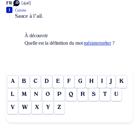
FR
[ajad]
1
Cuisine.
Sauce à l’ail.
À découvrir
Quelle est la définition du mot
mésinterpréter
?
A
B
C
D
E
F
G
H
I
J
K
L
M
N
O
P
Q
R
S
T
U
V
W
X
Y
Z