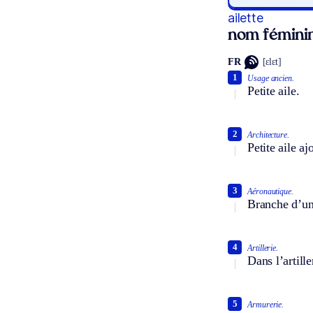
ailette
nom fémini
FR
[ɛlɛt]
1
Usage ancien.
Petite aile.
2
Architecture.
Petite aile a
3
Aéronautique.
Branche d’un
4
Artillerie.
Dans l’artille
5
Armurerie.