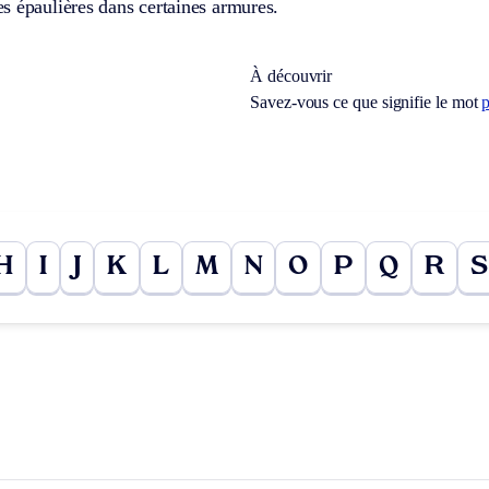
s épaulières dans certaines armures.
À découvrir
Savez-vous ce que signifie le mot
p
H
I
J
K
L
M
N
O
P
Q
R
S