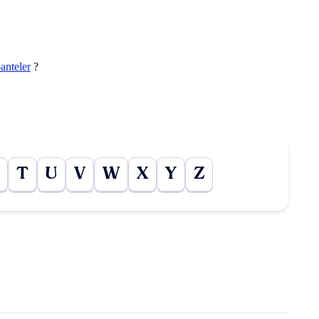
anteler
?
T
U
V
W
X
Y
Z