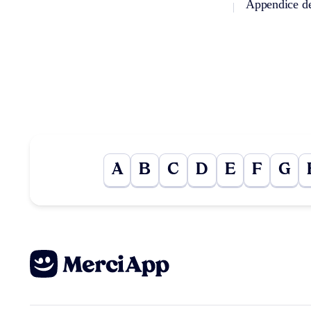
Appendice de
A
B
C
D
E
F
G