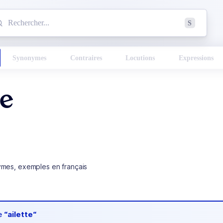
mmencez à chercher un mot dans le dictionnaire :
S
esults found.
Synonymes
Contraires
Locutions
Expressions
te
ymes, exemples en français
de
“ailette“