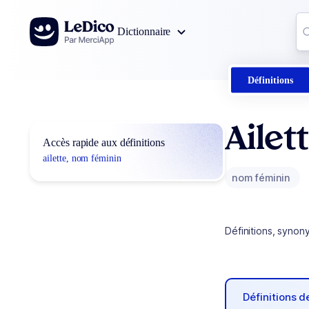
Aller au contenu
Co
Dictionnaire
0
r
Définitions
Ailet
Accès rapide aux définitions
ailette, nom féminin
nom féminin
Définitions, synon
Définitions 