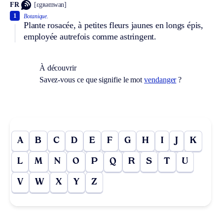
FR
[ɛgʀəmwan]
1
Botanique.
Plante rosacée, à petites fleurs jaunes en longs épis,
employée autrefois comme astringent.
À découvrir
Savez-vous ce que signifie le mot
vendanger
?
A
B
C
D
E
F
G
H
I
J
K
L
M
N
O
P
Q
R
S
T
U
V
W
X
Y
Z