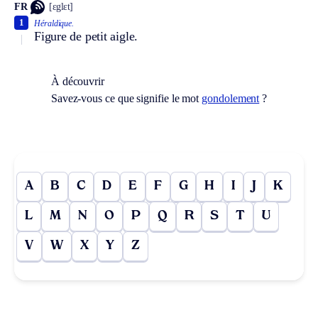
FR
[ɛglɛt]
1
Héraldique.
Figure de petit aigle.
À découvrir
Savez-vous ce que signifie le mot
gondolement
?
A
B
C
D
E
F
G
H
I
J
K
L
M
N
O
P
Q
R
S
T
U
V
W
X
Y
Z