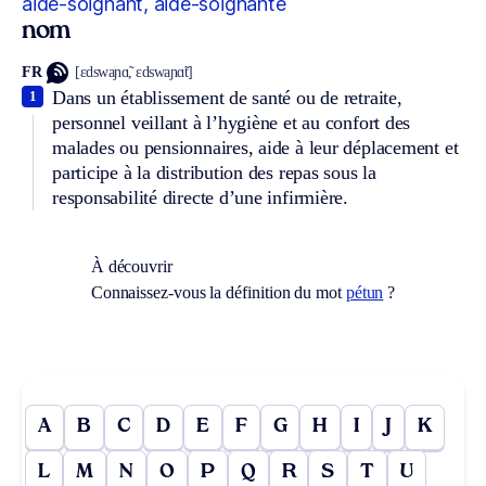
aide-soignant, aide-soignante
nom
FR
[ɛdswaɲɑ̃, ɛdswaɲɑ̃t]
Dans un établissement de santé ou de retraite,
1
personnel veillant à l’hygiène et au confort des
malades ou pensionnaires, aide à leur déplacement et
participe à la distribution des repas sous la
responsabilité directe d’une infirmière.
À découvrir
Connaissez-vous la définition du mot
pétun
?
A
B
C
D
E
F
G
H
I
J
K
L
M
N
O
P
Q
R
S
T
U