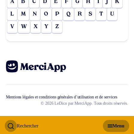
A
B
C
D
E
F
G
H
I
J
K
L
M
N
O
P
Q
R
S
T
U
V
W
X
Y
Z
Mentions légales et conditions générales d’utilisation et de services
© 2026 LeDico par MerciApp. Tous droits réservés.
Rechercher
Menu