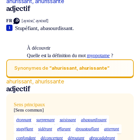
ahurissant, ahurissante
adjectif
FR
[ayʀisɑ̃, ayʀisɑ̃t]
Stupéfiant, abasourdissant.
1
À découvrir
Quelle est la définition du mot
myopotame
?
Synonymes de
“ahurissant, ahurissante“
ahurissant, ahurissante
adjectif
Sens principaux
[Sens commun]
étonnant
surprenant
saisissant
abasourdissant
stupéfiant
sidérant
effarant
époustouflant
atterrant
confondant
déconcertant
déroutant
abracadabrant