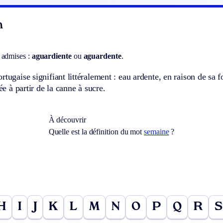
n
]
 admises :
aguardiente
ou
aguard
ente
.
rtugaise signifiant littéralement : eau ardente, en raison de sa f
lée à partir de la canne à sucre.
À découvrir
Quelle est la définition du mot
semaine
?
H
I
J
K
L
M
N
O
P
Q
R
S