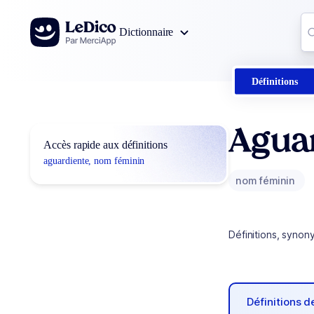
Aller au contenu
Co
Dictionnaire
0
r
Définitions
Agua
Accès rapide aux définitions
aguardiente, nom féminin
nom féminin
Définitions, synon
Définitions 