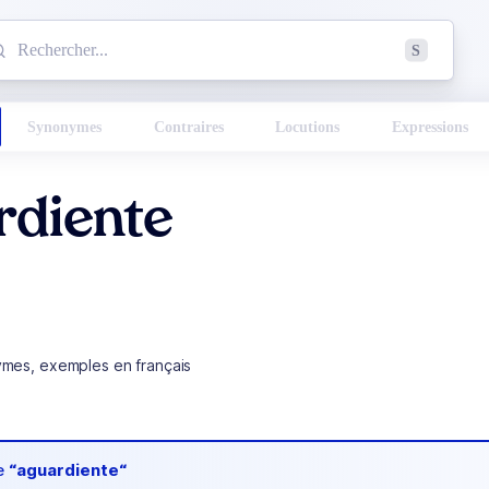
mmencez à chercher un mot dans le dictionnaire :
S
esults found.
Synonymes
Contraires
Locutions
Expressions
rdiente
ymes, exemples en français
de
“aguardiente“