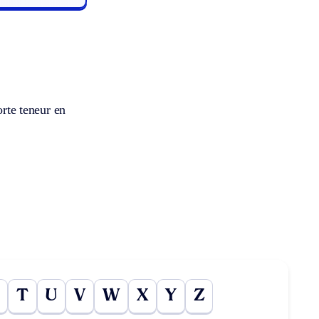
orte teneur en
T
U
V
W
X
Y
Z