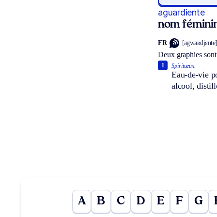
aguardiente
nom fémini
FR
[agwaʀdjɛnte
Deux graphies sont
1
Spiritueux.
Eau-de-vie po
alcool, distil
A
B
C
D
E
F
G