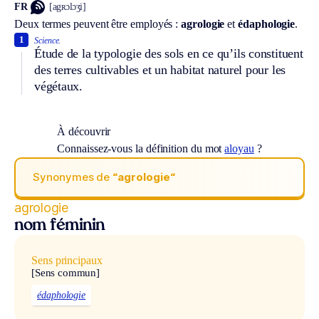
FR
[agʀɔlɔʒi]
Deux termes peuvent être employés :
agrologie
et
édaphologie
.
1
Science.
Étude de la typologie des sols en ce qu’ils constituent
des terres cultivables et un habitat naturel pour les
végétaux.
À découvrir
Connaissez-vous la définition du mot
aloyau
?
Synonymes de
“agrologie“
agrologie
nom féminin
Sens principaux
[Sens commun]
édaphologie