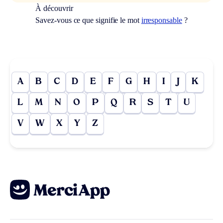
À découvrir
Savez-vous ce que signifie le mot
irresponsable
?
A
B
C
D
E
F
G
H
I
J
K
L
M
N
O
P
Q
R
S
T
U
V
W
X
Y
Z