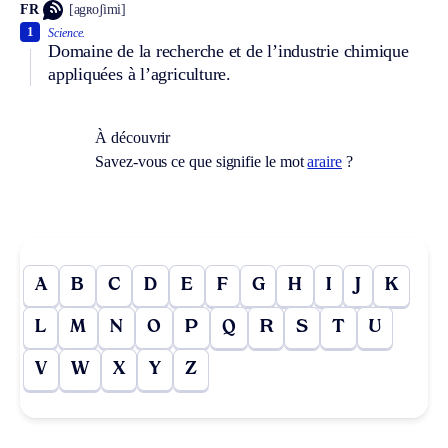
FR
[agʀoʃimi]
1
Science.
Domaine de la recherche et de l’industrie chimique
appliquées à l’agriculture.
À découvrir
Savez-vous ce que signifie le mot
araire
?
A
B
C
D
E
F
G
H
I
J
K
L
M
N
O
P
Q
R
S
T
U
V
W
X
Y
Z