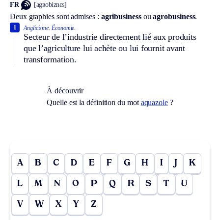
FR
[agʀobiznɛs]
Deux graphies sont admises :
agribusiness
ou
agrobusiness
.
1
Anglicisme.
Économie.
Secteur de l’industrie directement lié aux produits
que l’agriculture lui achète ou lui fournit avant
transformation.
À découvrir
Quelle est la définition du mot
aquazole
?
A
B
C
D
E
F
G
H
I
J
K
L
M
N
O
P
Q
R
S
T
U
V
W
X
Y
Z