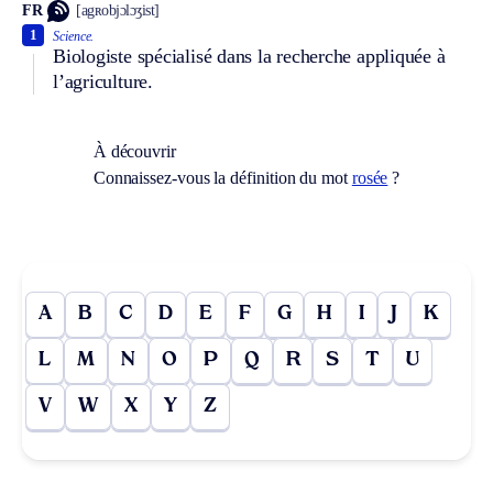
FR
[agʀobjɔlɔʒist]
1
Science.
Biologiste spécialisé dans la recherche appliquée à
l’agriculture.
À découvrir
Connaissez-vous la définition du mot
rosée
?
A
B
C
D
E
F
G
H
I
J
K
L
M
N
O
P
Q
R
S
T
U
V
W
X
Y
Z