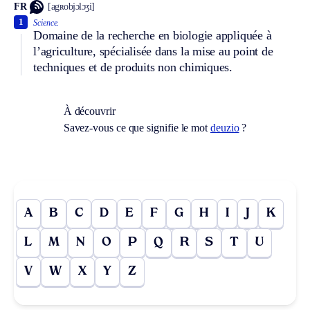
FR
[agʀobjɔlɔʒi]
1
Science.
Domaine de la recherche en biologie appliquée à
l’agriculture, spécialisée dans la mise au point de
techniques et de produits non chimiques.
À découvrir
Savez-vous ce que signifie le mot
deuzio
?
A
B
C
D
E
F
G
H
I
J
K
L
M
N
O
P
Q
R
S
T
U
V
W
X
Y
Z