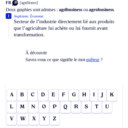
FR
[agʀibiznɛs]
Deux graphies sont admises :
agribusiness
ou
agrobusiness
.
1
Anglicisme.
Économie.
Secteur de l’industrie directement lié aux produits
que l’agriculture lui achète ou lui fournit avant
transformation.
À découvrir
Savez-vous ce que signifie le mot
quêteur
?
A
B
C
D
E
F
G
H
I
J
K
L
M
N
O
P
Q
R
S
T
U
V
W
X
Y
Z