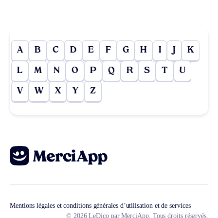
A
B
C
D
E
F
G
H
I
J
K
L
M
N
O
P
Q
R
S
T
U
V
W
X
Y
Z
Mentions légales et conditions générales d’utilisation et de services
© 2026 LeDico par MerciApp. Tous droits réservés.