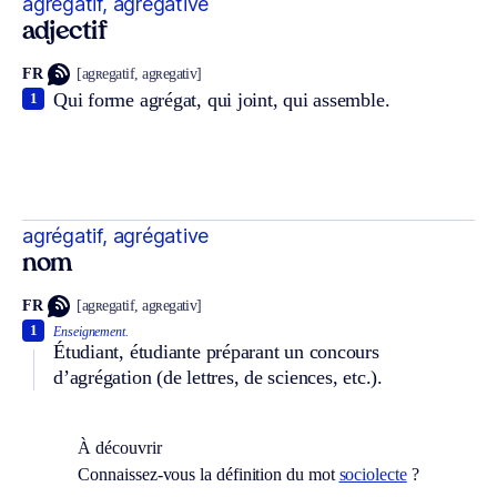
agrégatif, agrégative
adjectif
FR
[agʀegatif, agʀegativ]
Qui forme agrégat, qui joint, qui assemble.
1
agrégatif, agrégative
nom
FR
[agʀegatif, agʀegativ]
1
Enseignement.
Étudiant, étudiante préparant un concours
d’agrégation (de lettres, de sciences, etc.).
À découvrir
Connaissez-vous la définition du mot
sociolecte
?