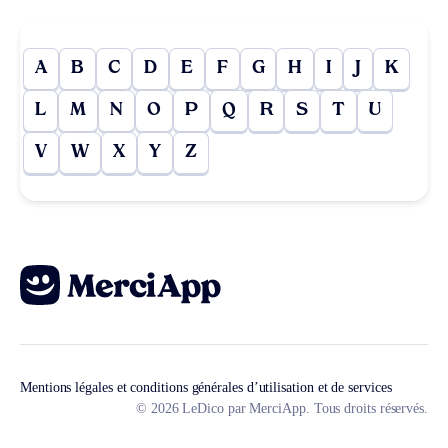
A
B
C
D
E
F
G
H
I
J
K
L
M
N
O
P
Q
R
S
T
U
V
W
X
Y
Z
Mentions légales et conditions générales d’utilisation et de services
© 2026 LeDico par MerciApp. Tous droits réservés.